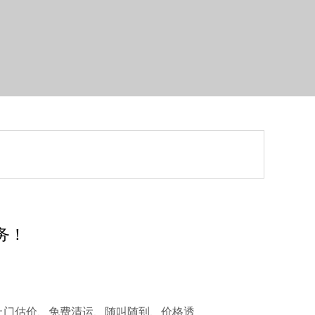
务！
上门估价、免费清运、随叫随到、价格透