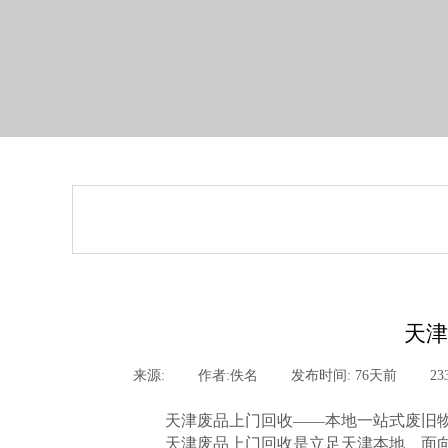
天津
来源:
|
作者:
佚名
|
发布时间:
76天前
|
23
天津废品上门回收
——本地一站式废旧
天津废品上门回收
是立足天津本地、面